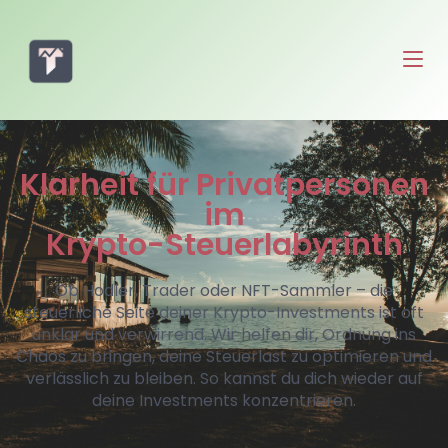
Klarheit für Privatpersonen
im
Krypto-Steuerlabyrinth
Ob Hodler, Trader oder NFT-Sammler – die
steuerliche Seite deiner Krypto-Investments ist oft
unklar und verwirrend. Wir helfen dir, Ordnung ins
Chaos zu bringen, deine Steuerlast zu optimieren und
verlässlich zu bleiben. So kannst du dich wieder auf
deine Investments konzentrieren.